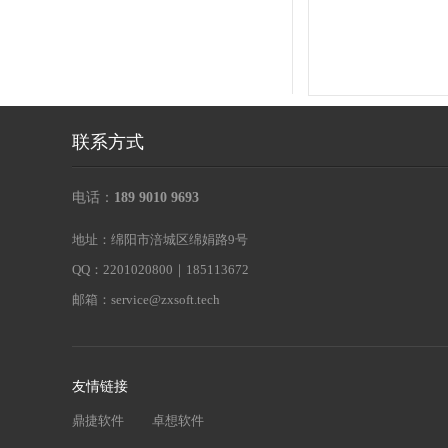
联系方式
电话：
189 9010 9693
地址：绵阳市涪城区绵娟路9号
QQ：2201020800｜185113672
邮箱：
service@zxsoft.tech
友情链接
鼎捷软件
卓想软件